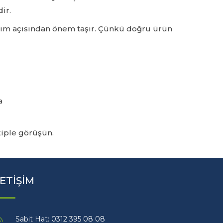
ir.
lanım açısından önem taşır. Çünkü doğru ürün
a
iple görüşün.
LETİŞİM
Sabit Hat: 0312 395 08 08