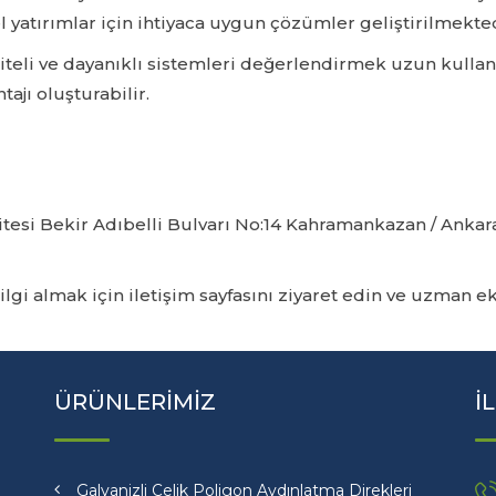
el yatırımlar için ihtiyaca uygun çözümler geliştirilmekted
kaliteli ve dayanıklı sistemleri değerlendirmek uzun kul
ajı oluşturabilir.
Sitesi Bekir Adıbelli Bulvarı No:14 Kahramankazan / Ankar
ilgi almak için
iletişim sayfasını ziyaret edin
ve uzman ek
ÜRÜNLERİMİZ
İ
Galvanizli Çelik Poligon Aydınlatma Direkleri