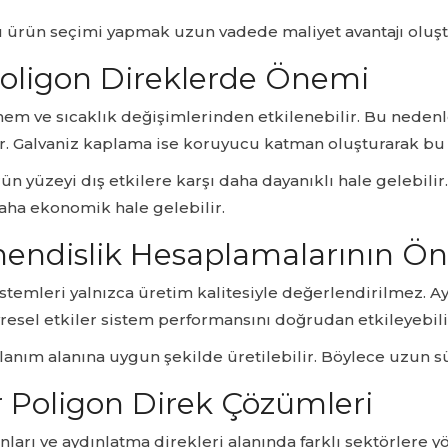
ürün seçimi yapmak uzun vadede maliyet avantajı oluştu
oligon Direklerde Önemi
nem ve sıcaklık değişimlerinden etkilenebilir. Bu neden
r. Galvaniz kaplama ise koruyucu katman oluşturarak bu r
ün yüzeyi dış etkilere karşı daha dayanıklı hale gelebili
daha ekonomik hale gelebilir.
hendislik Hesaplamalarının Ö
sistemleri yalnızca üretim kalitesiyle değerlendirilmez.
resel etkiler sistem performansını doğrudan etkileyebili
anım alanına uygun şekilde üretilebilir. Böylece uzun sü
r Poligon Direk Çözümleri
anları ve aydınlatma direkleri alanında farklı sektörlere