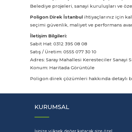
Belediye projeleri, sanayi kuruluşları ve öz
Poligon Direk İstanbul
ihtiyaçlarınız için 
seçimi güvenlik, maliyet ve performans avant
İletişim Bilgileri:
Sabit Hat:
0312 395 08 08
Satış / Üretim:
0555 077 30 10
Adres: Saray Mahallesi Keresteciler Sanayi 
Konum:
Haritada Görüntüle
Poligon direk çözümleri hakkında detaylı b
KURUMSAL
İşinize yüksek değer katacak size özel