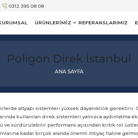
0312 395 08 08
KURUMSAL
ÜRÜNLERİMİZ
REFERANSLARIMIZ
Poligon Direk İstanbul
ANA SAYFA
lerde altyapı sistemleri yüksek dayanıklılık gerektirir. Ö
larında kullanılan direk sistemleri yalnızca aydınlatma e
ve sürdürülebilir performans açısından kritik rol üstle
mlarına kadar birçok alanda önemli ihtiyaç haline gelmiş