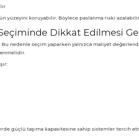
lir
n yüzeyini koruyabilir. Böylece paslanma riski azalabili
 Seçiminde Dikkat Edilmesi Ge
 Bu nedenle seçim yaparken yalnızca maliyet değerlendir
lenmelidir.
şır:
rde güçlü taşıma kapasitesine sahip sistemler tercih etm