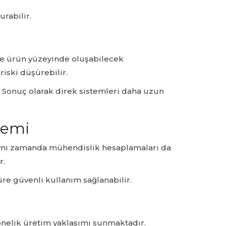
rabilir.
le ürün yüzeyinde oluşabilecek
iski düşürebilir.
r. Sonuç olarak direk sistemleri daha uzun
nemi
 Aynı zamanda mühendislik hesaplamaları da
r.
re güvenli kullanım sağlanabilir.
 yönelik üretim yaklaşımı sunmaktadır.