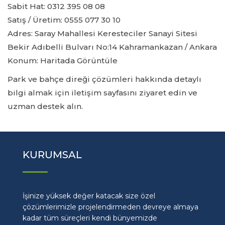
Sabit Hat:
0312 395 08 08
Satış / Üretim:
0555 077 30 10
Adres: Saray Mahallesi Keresteciler Sanayi Sitesi
Bekir Adıbelli Bulvarı No:14 Kahramankazan / Ankara
Konum:
Haritada Görüntüle
Park ve bahçe direği çözümleri hakkında detaylı
bilgi almak için
iletişim sayfasını ziyaret edin
ve
uzman destek alın.
KURUMSAL
İşinize yüksek değer katacak size özel
çözümlerimizle projelendirmeden devreye almaya
kadar tüm süreçleri kendi bünyemizde