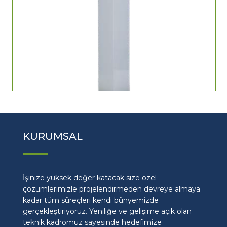
KURUMSAL
İşinize yüksek değer katacak size özel
çözümlerimizle projelendirmeden devreye almaya
kadar tüm süreçleri kendi bünyemizde
gerçekleştiriyoruz. Yeniliğe ve gelişime açık olan
teknik kadromuz sayesinde hedefimize